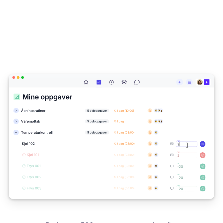
kommunikasjon og opplæring slik at det er
enkelt å drive serveringssted
Prøv gratis
Be om demo
Ingen betalingskort nødvendig