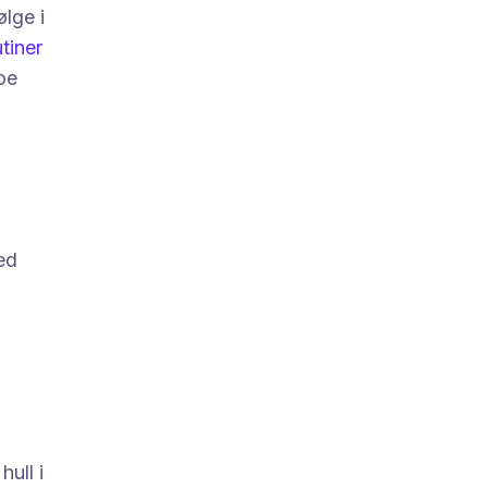
ølge i
tiner
noe
ed
hull i