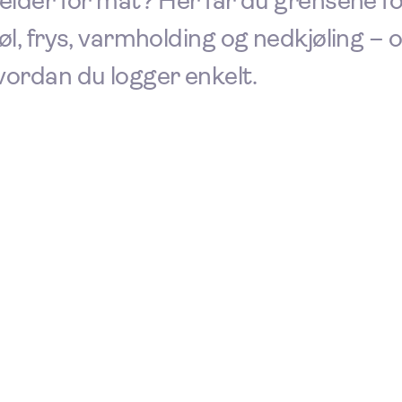
jelder for mat? Her får du grensene f
jøl, frys, varmholding og nedkjøling – 
vordan du logger enkelt.