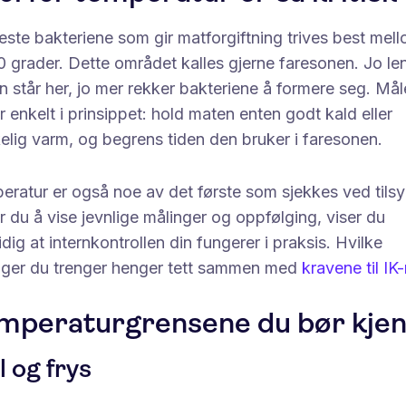
este bakteriene som gir matforgiftning trives best mel
 grader. Dette området kalles gjerne faresonen. Jo le
 står her, jo mer rekker bakteriene å formere seg. Mål
er enkelt i prinsippet: hold maten enten godt kald eller
elig varm, og begrens tiden den bruker i faresonen.
ratur er også noe av det første som sjekkes ved tilsy
r du å vise jevnlige målinger og oppfølging, viser du
dig at internkontrollen din fungerer i praksis. Hvilke
nger du trenger henger tett sammen med
kravene til IK
mperaturgrensene du bør kje
l og frys