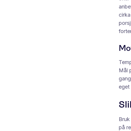
anbef
cirka
pors
forte
Mot
Temp
Mål p
gang.
eget 
Sl
Bruk 
på re