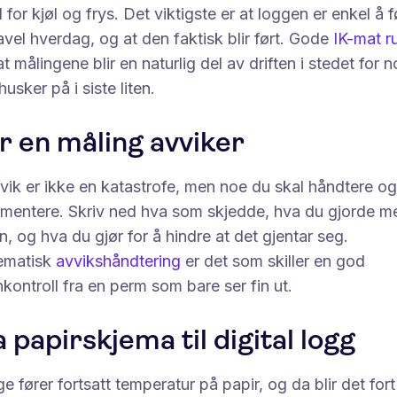
 for kjøl og frys. Det viktigste er at loggen er enkel å f
avel hverdag, og at den faktisk blir ført. Gode
IK-mat ru
at målingene blir en naturlig del av driften i stedet for 
usker på i siste liten.
r en måling avviker
vik er ikke en katastrofe, men noe du skal håndtere og
mentere. Skriv ned hva som skjedde, hva du gjorde m
, og hva du gjør for å hindre at det gjentar seg.
ematisk
avvikshåndtering
er det som skiller en god
nkontroll fra en perm som bare ser fin ut.
 papirskjema til digital logg
 fører fortsatt temperatur på papir, og da blir det fort 