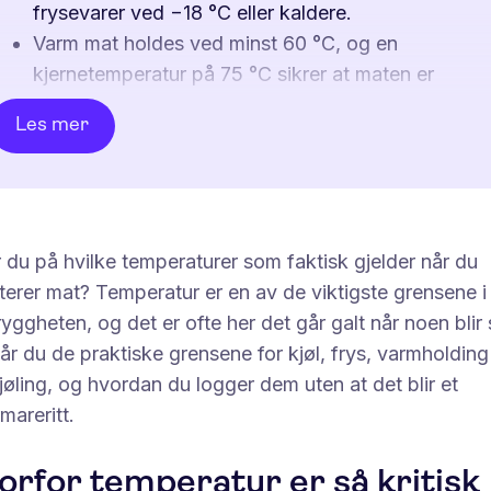
frysevarer ved −18 °C eller kaldere.
Varm mat holdes ved minst 60 °C, og en
kjernetemperatur på 75 °C sikrer at maten er
gjennomvarm.
Les mer
Nedkjøling bør skje raskt – fra rundt 60 til under 10
°C i løpet av cirka to timer.
Temperatur skal måles jevnlig og dokumenteres, o
avvik følges opp.
Digital logging gjør kontrollen enklere å holde og
 du på hvilke temperaturer som faktisk gjelder når du
lett å vise ved tilsyn.
erer mat? Temperatur er en av de viktigste grensene i
yggheten, og det er ofte her det går galt når noen blir
år du de praktiske grensene for kjøl, frys, varmholdin
øling, og hvordan du logger dem uten at det blir et
mareritt.
orfor temperatur er så kritisk