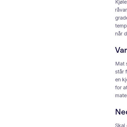
Kjøl
råvar
grade
tempe
når d
Va
Mat 
står 
en k
for a
mate
Ned
Skal 