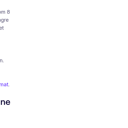
lom 8
ngre
et
n.
-mat
.
nne