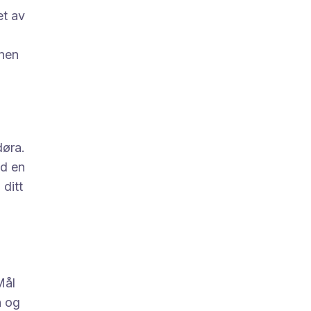
et av
onen
døra.
ed en
 ditt
Mål
n og