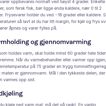
evarer oppbevares normalt ved høyst 4 grader. Enkelte
er, som fersk fisk, bør ligge enda kaldere, nær 0 til 2
r. Frysevarer holder du ved −18 grader eller kaldere. S
raturen så lavt at du har litt margin, for kjøl og frys s
ører åpnes og varer fylles på.
rmholding og gjennomvarming
som holdes varm, skal holde minst 60 grader hele tide
fremme. Når du varmebehandler eller varmer opp igjen,
jernetemperatur på 75 grader en trygg tommelfingerreg
t maten er gjennomvarm. Mål i den tykkeste delen, der
n varmes opp sist.
kjøling
du kjøle ned varm mat, må det gå raskt. En vanlig