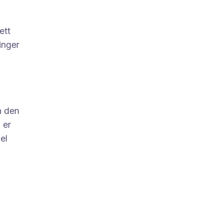
ett
vinger
n den
 er
el