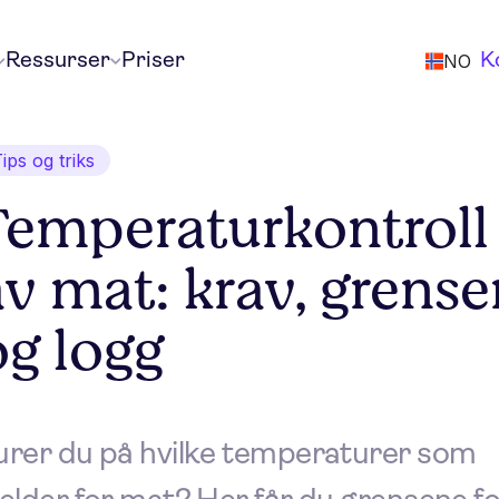
Ressurser
Priser
NO
K
ips og triks
Temperaturkontroll
av mat: krav, grense
og logg
urer du på hvilke temperaturer som