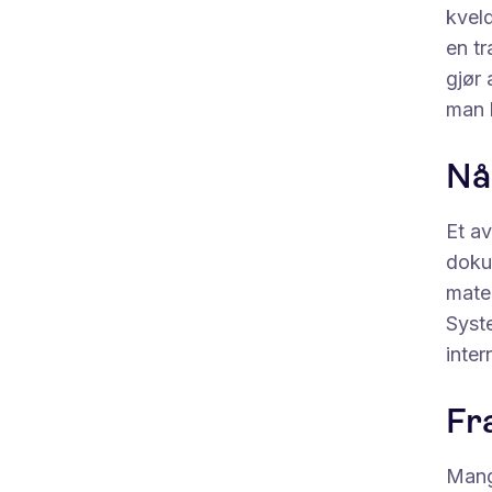
kveld
en tr
gjør 
man h
Nå
Et av
doku
maten
Syst
inter
Fra
Mange