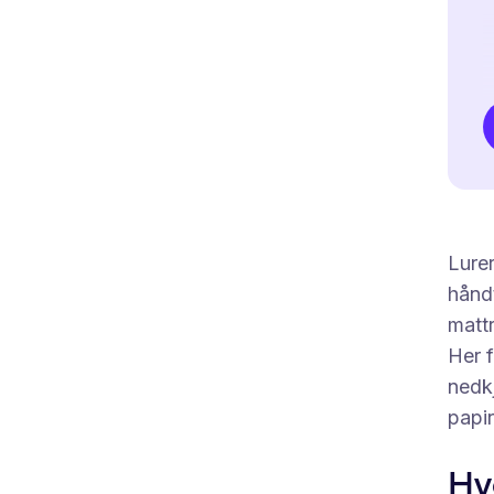
Lurer
håndt
mattr
Her f
nedkj
papir
Hv