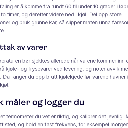
aling er å komme fra rundt 60 til under 10 grader i løp
 to timer, og deretter videre ned i kjøl. Del opp store
joner og bruk grunne kar, så slipper maten unna fares
re.
tak av varer
eraturen bør sjekkes allerede når varene kommer inn 
å kjøle- og frysevarer ved levering, og noter avvik m
 Da fanger du opp brutt kjølekjede før varene havner i
kjøl.
ik måler og logger du
et termometer du vet er riktig, og kalibrer det jevnlig. 
tt sted, og hold en fast frekvens, for eksempel morge