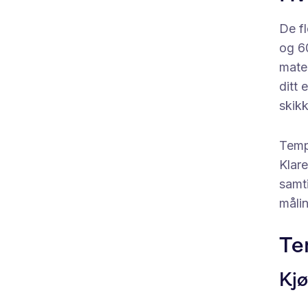
De fl
og 60
maten
ditt 
skikk
Tempe
Klare
samti
måli
Te
Kjø