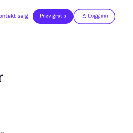
ontakt salg
Prøv gratis
Logg inn
r