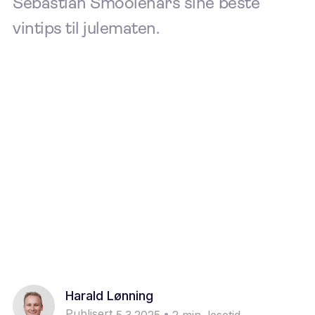
Sebastian Smoolenars sine beste
vintips til julematen.
Harald Lønning
Publisert
5.3.2025
2
min. lesetid